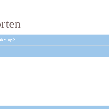
rten
ake-up?