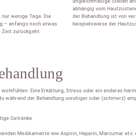
ungleichmäßige Stellen ang
abhängig vom Hautzustand,
t nur wenige Tage. Die
der Behandlung ist von ve
ng – anfangs noch etwas
beispielsweise der Hautzus
 Zeit zurückgeht.
Behandlung
 wohlfühlen. Eine Erkältung, Stress oder ein anderes ha
du während der Behandlung unruhiger oder (schmerz) empf
tige Getränke
enden Medikamente wie Aspirin, Heparin, Marcumar etc. 